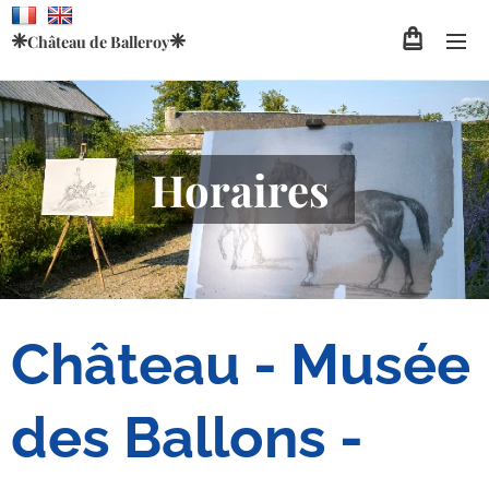
❈
❈
Château de
Balleroy
Horaires
Château - Musée
des Ballons -