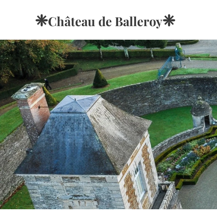
❈
❈
Château de
Balleroy