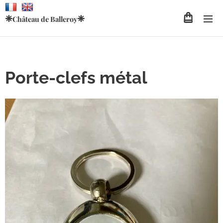
❈
❈
Château de
Balleroy
Porte-clefs métal