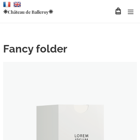
❈
❈
Château de
Balleroy
Fancy folder