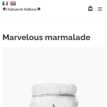
❈
❈
Château de
Balleroy
Marvelous marmalade